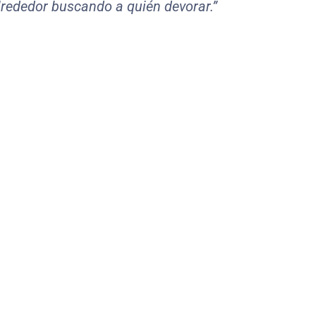
alrededor buscando a quién devorar.”
Placer / Evasión
Buscamos escapar del vacío con
estímulos, en vez de enfrentarlo
con verdad.