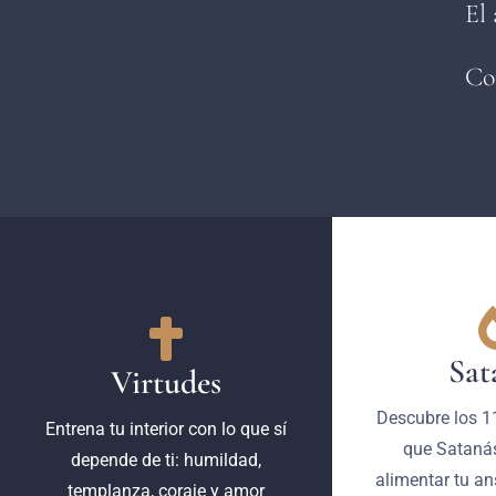
El 
Co
Sat
Virtudes
Descubre los 11
Entrena tu interior con lo que sí
que Satanás
depende de ti: humildad,
alimentar tu an
templanza, coraje y amor