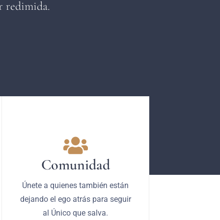
er redimida.
Comunidad
Únete a quienes también están
dejando el ego atrás para seguir
al Único que salva.