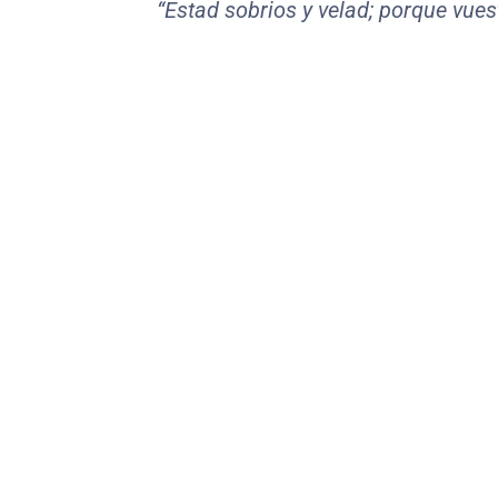
“Estad sobrios y velad; porque vues
Orgullo
Cuando creemos que no
necesitamos a nadie, incluso a
Dios, el alma se endurece.