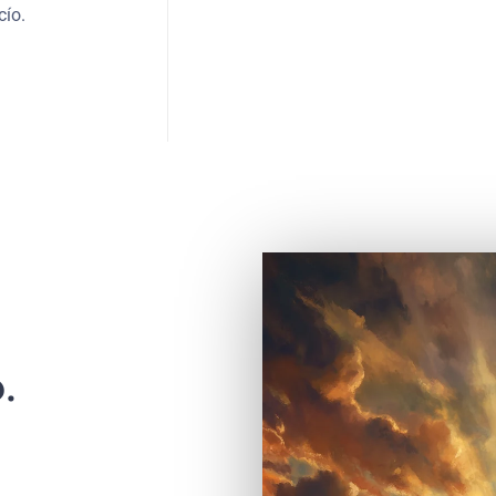
cío.
.