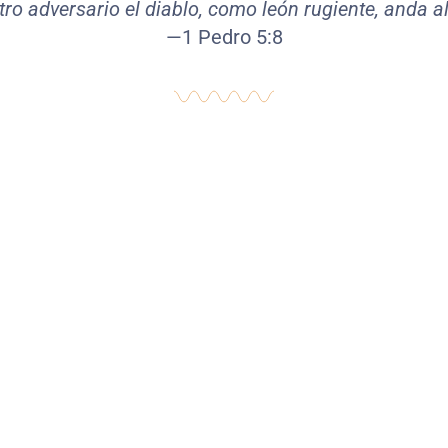
tro adversario el diablo, como león rugiente, anda 
—1 Pedro 5:8
Falsa Identidad
Nos definimos por lo que hacemos
o aparentamos, olvidando quiénes
somos ante Dios.