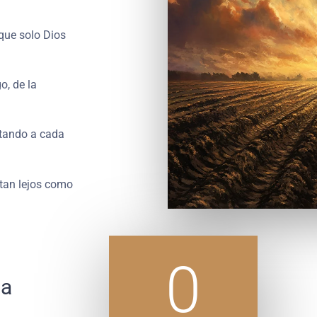
 que solo Dios
o, de la
itando a cada
 tan lejos como
0
 a