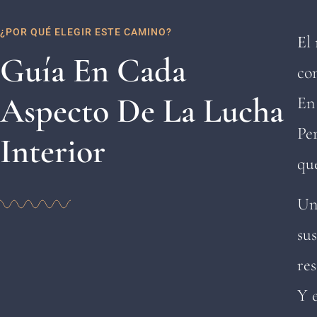
¿POR QUÉ ELEGIR ESTE CAMINO?
E
l
Guía En Cada
con
Aspecto De La Lucha
En 
Pe
Interior
que
Un
sus
re
Y e