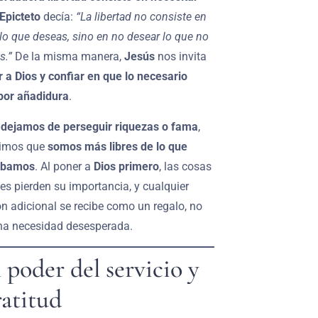
Epicteto
decía:
“La libertad no consiste en
lo que deseas, sino en no desear lo que no
s.”
De la misma manera,
Jesús
nos invita
 a Dios y confiar en que lo necesario
por añadidura
.
o
dejamos de perseguir riquezas o fama
,
rimos que
somos más libres de lo que
ábamos
. Al poner a
Dios primero
, las cosas
es pierden su importancia, y cualquier
n adicional se recibe como un regalo, no
a necesidad desesperada.
l poder del servicio y
ratitud