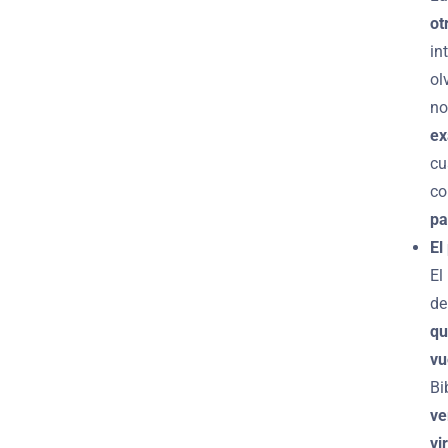
ot
in
ol
no
ex
cu
co
pa
El
El
de
qu
vu
Bi
ve
vi