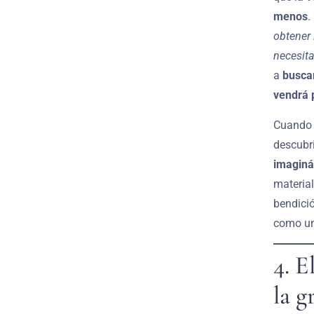
menos
.
obtener 
necesita
a
buscar
vendrá 
Cuand
descub
imagin
material
bendició
como un
4. E
la g