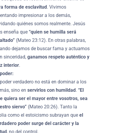
ra forma de esclavitud
. Vivimos
tentando impresionar a los demás,
vidando quiénes somos realmente. Jesús
s enseña que
“quien se humilla será
altado”
(Mateo 23:12). En otras palabras,
ando dejamos de buscar fama y actuamos
n sinceridad,
ganamos respeto auténtico y
z interior
.
 poder:
 poder verdadero no está en dominar a los
más, sino en
servirlos con humildad
.
“El
e quiera ser el mayor entre vosotros, sea
estro siervo”
(Mateo 20:26). Tanto la
blia como el estoicismo subrayan que
el
rdadero poder surge del carácter y la
rtud
, no del control.