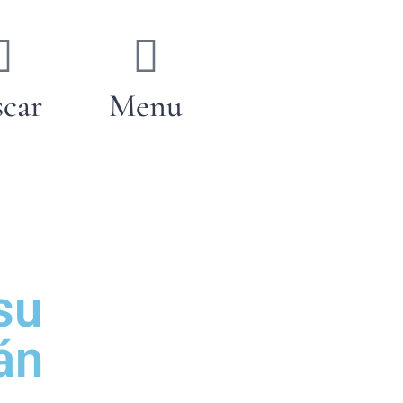
car
Menu
su
án