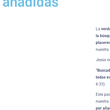
añadidas
La
verd
la búsq
placere
nuestra
Jesús no
“Buscad 
todas e
6:33).
Este pas
nuestra
por aña