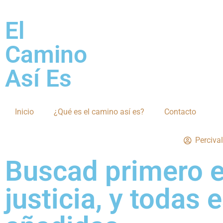
El
Camino
Así Es
Inicio
¿Qué es el camino así es?
Contacto
Perciva
Buscad primero e
justicia, y todas