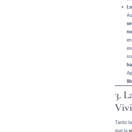
Lo
Au
se
no
en
es
no
ha
Ap
li
3. L
Vivi
Tanto l
que la
v