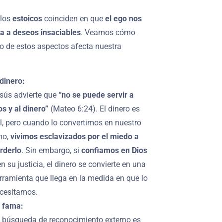
 los
estoicos
coinciden en que
el ego nos
za a deseos insaciables
. Veamos cómo
o de estos aspectos afecta nuestra
 dinero:
sús advierte que
“no se puede servir a
os y al dinero”
(Mateo 6:24). El dinero es
il, pero cuando lo convertimos en nuestro
mo,
vivimos esclavizados por el miedo a
rderlo
. Sin embargo, si
confiamos en Dios
en su justicia, el dinero se convierte en una
rramienta que llega en la medida en que lo
cesitamos.
 fama:
 búsqueda de reconocimiento externo es