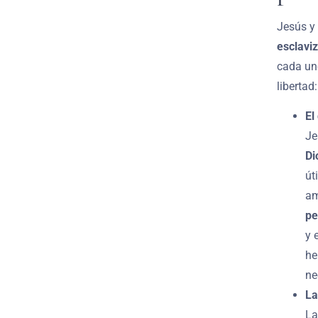
Jesús y
esclavi
cada un
libertad:
El
Je
Di
út
a
pe
y 
he
ne
La
La