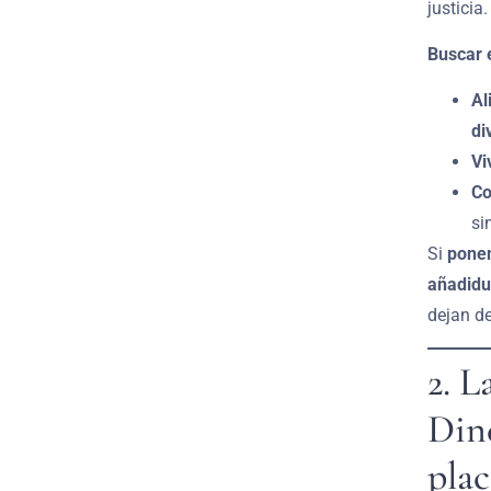
justicia.
Buscar 
Al
di
Vi
Co
si
Si
ponem
añadidu
dejan de
2. L
Din
plac