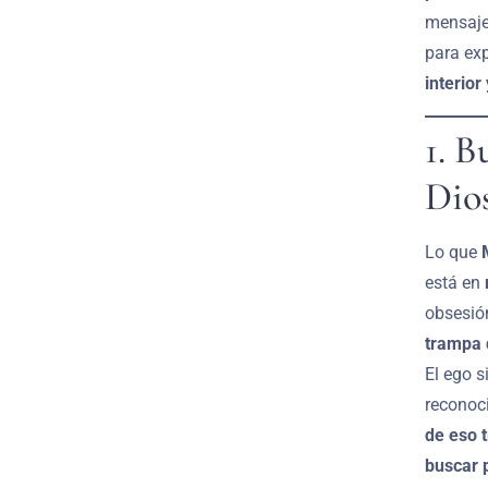
mensaje
para ex
interior
1. B
Dios
Lo que
está en
obsesión
trampa 
El ego 
reconoc
de eso 
buscar 